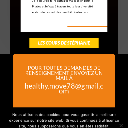
J’ai à cœur de faire partager ma passion pour le
Pilates et le Yoga à travers toute leur diversité
et dans le respect des possibilités de chacun.
LES COURS DE STÉPHANIE
POUR TOUTES DEMANDES DE
RENSEIGNEMENT ENVOYEZ UN
MAIL À
healthy.move78@gmail.c
om
Nous utilisons des cookies pour vous garantir la meilleure
expérience sur notre site web. Si vous continuez à utiliser ce
site, nous supposerons que vous en êtes satisfait.
Copyright © 2022 HEALTHY&MOVE - Tous