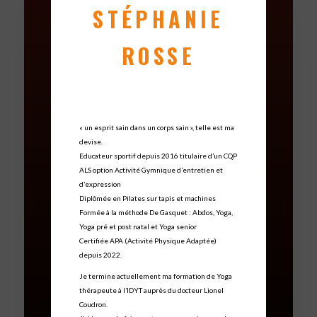
STÉPHANIE
ROSSE
« un esprit sain dans un corps sain », telle est ma
devise.
Educateur sportif depuis 2016 titulaire d’un CQP
ALS option Activité Gymnique d’entretien et
d’expression
Diplômée en Pilates sur tapis et machines
Formée à la méthode De Gasquet : Abdos, Yoga,
Yoga pré et post natal et Yoga senior
Certifiée APA (Activité Physique Adaptée)
depuis 2022.
Je termine actuellement ma formation de Yoga
thérapeute à l’IDYT auprès du docteur Lionel
Coudron.